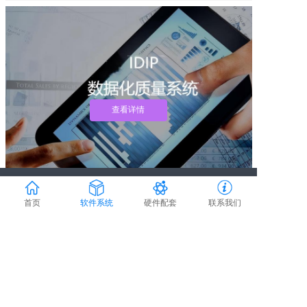
查看详情
数据化质量系统IDI...
咨询电话：020-
软件系统
硬件配套
行业方案
联系我们
首页
软件系统
硬件配套
联系我们
85559890
邮箱：
数据采集IDIP
移动智能检测台
标准工时
关于我们
innti@innti.com
工时管理MS
便携式智能数据采集箱
定制MES
仓库管理WMS
教学用工业互联网采集实训箱