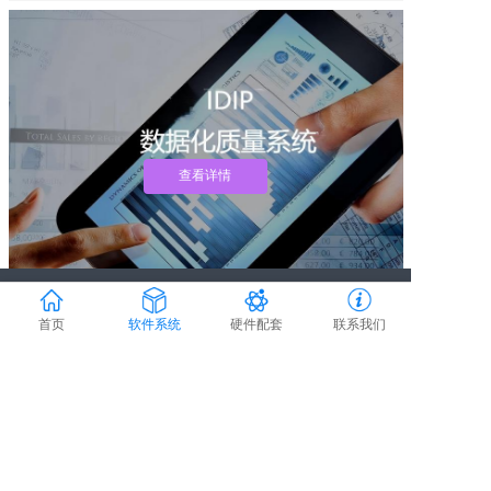
查看详情
数据化质量系统IDI...
咨询电话：020-
软件系统
硬件配套
行业方案
联系我们
首页
软件系统
硬件配套
联系我们
85559890
邮箱：
数据采集IDIP
移动智能检测台
标准工时
关于我们
innti@innti.com
工时管理MS
便携式智能数据采集箱
定制MES
仓库管理WMS
教学用工业互联网采集实训箱